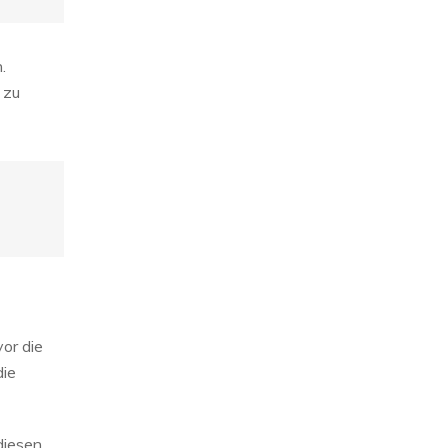
.
 zu
or die
die
diesen