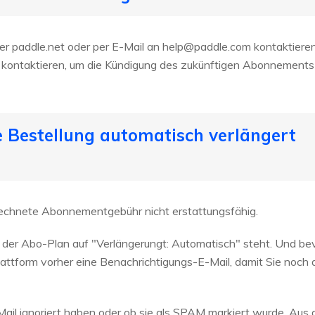
r paddle.net oder per E-Mail an
help@paddle.com
kontaktieren
kontaktieren, um die Kündigung des zukünftigen Abonnements
e Bestellung automatisch verlängert
echnete Abonnementgebühr nicht erstattungsfähig.
der Abo-Plan auf "Verlängerungt: Automatisch" steht. Und bev
lattform vorher eine Benachrichtigungs-E-Mail, damit Sie noch 
-Mail ignoriert haben oder ob sie als SPAM markiert wurde. Aus 