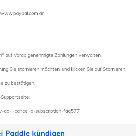
r www.paypal.com an.
en" auf Vorab genehmigte Zahlungen verwalten.
ng Sie stornieren möchten, und klicken Sie auf Stornieren.
ge zu bestätigen.
-Supportseite:
w-do-i-cancel-a-subscription-faq577
i Paddle kündigen