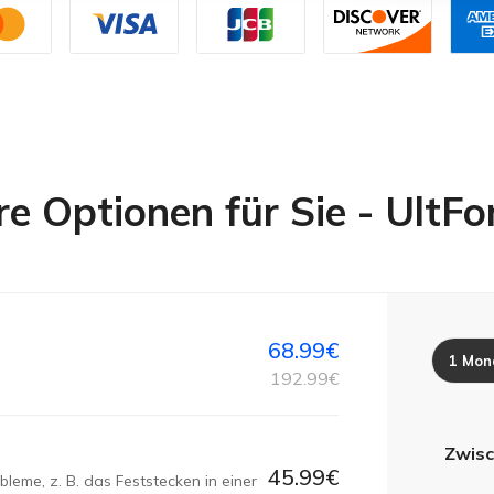
e Optionen für Sie - UltFo
68.99€
1 Mon
192.99€
Zwisc
45.99€
leme, z. B. das Feststecken in einer