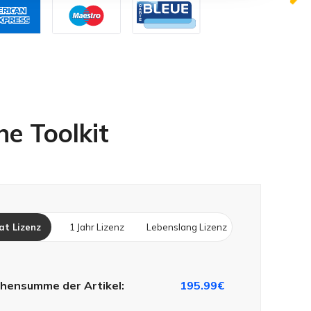
ne Toolkit
at Lizenz
1 Jahr Lizenz
Lebenslang Lizenz
hensumme der Artikel:
195.99€