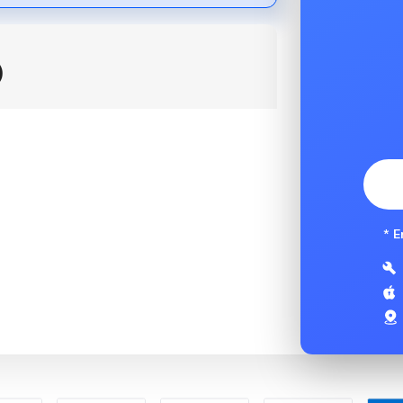
)
* E