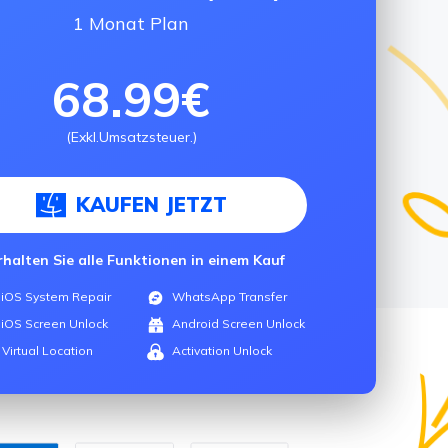
1 Monat Plan
68.99€
(Exkl.Umsatzsteuer.)
KAUFEN JETZT
rhalten Sie alle Funktionen in einem Kauf
iOS System Repair
WhatsApp Transfer
iOS Screen Unlock
Android Screen Unlock
Virtual Location
Activation Unlock