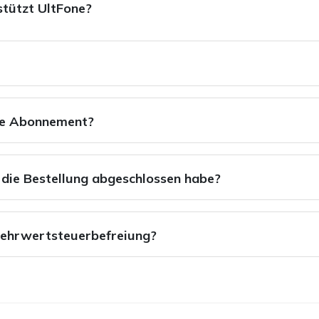
tützt UltFone?
he Abonnement?
h die Bestellung abgeschlossen habe?
Mehrwertsteuerbefreiung?