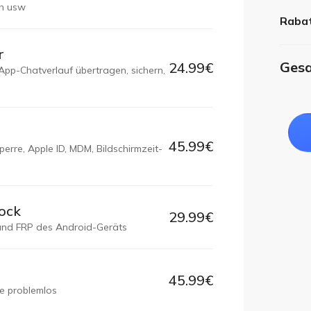
th usw
Rabat
r
Ges
24.99€
App-Chatverlauf übertragen, sichern,
45.99€
erre, Apple ID, MDM, Bildschirmzeit-
lock
29.99€
e und FRP des Android-Geräts
45.99€
e problemlos