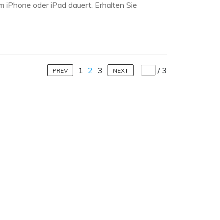
em iPhone oder iPad dauert. Erhalten Sie
1
2
3
/
3
PREV
NEXT