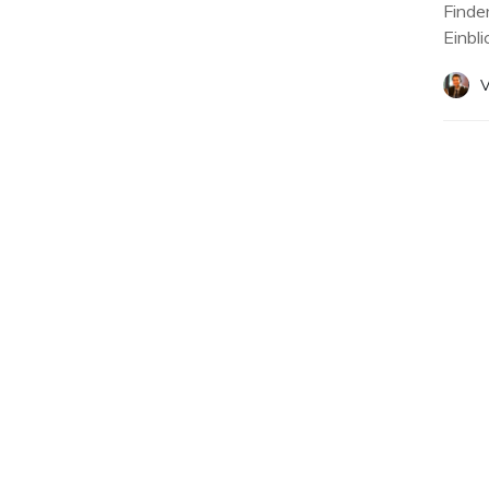
Finden
Einbl
V