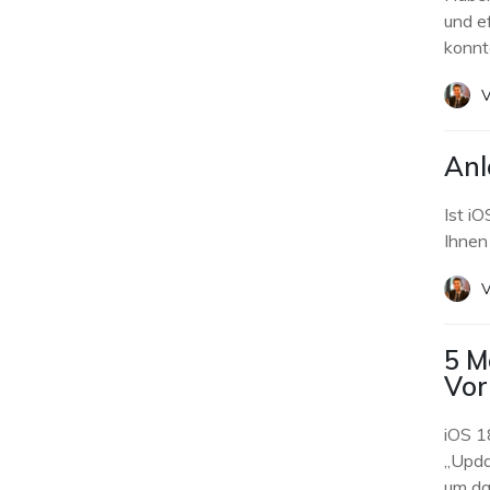
und e
konnte
V
Anl
Ist i
Ihnen
V
5 M
Vor
iOS 1
„Upda
um da