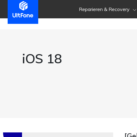
Reparieren & Recovery
iOS 18
[Ge