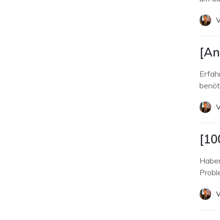
V
[An
Erfah
benöt
V
[10
Haben
Probl
V