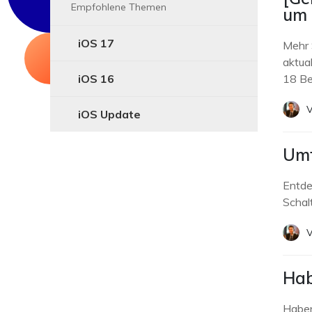
Empfohlene Themen
um 
iOS 17
Mehr 
aktual
iOS 16
18 Be
V
iOS Update
Umf
Entde
Schal
V
Hab
Haben