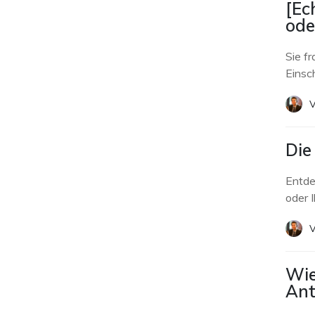
[Ec
ode
Sie fr
Einsch
V
Die
Entde
oder 
V
Wie
Ant