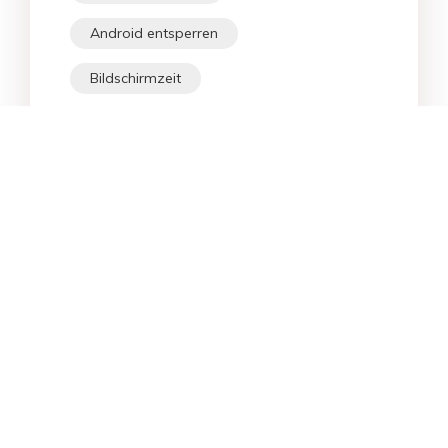
Android entsperren
Bildschirmzeit
iPhone entsperren
Transfer
iOS 26
Star-Produkte
Top-Suchen