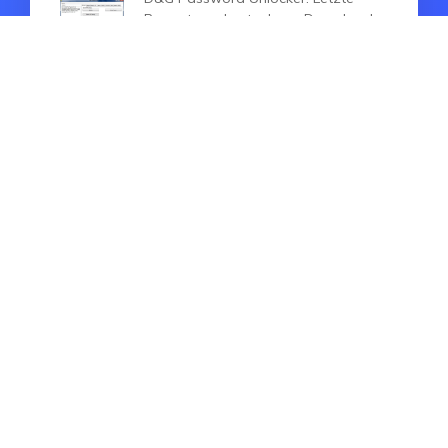
Bewertung, kostenloser Download
& Anleitung
HEISSE SUCHE
Alternative
iPhone
iCloud
WhatsApp
iPad
iOS Update
Android reparieren
Virtueller Standortwechsel