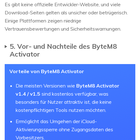
Es gibt keine offizielle Entwickler-Website, und viele
Download-Seiten gelten als unsicher oder betrügerisch.
Einige Plattformen zeigen niedrige
Vertrauensbewertungen und Sicherheitswarnungen.
5. Vor- und Nachteile des ByteM8
Activator
Vorteile von ByteM8 Activator
Die meisten Versionen wie
ByteM8 Activator
v1.4 / v1.5
sind kostenlos verfügbar, was
besonders für Nutzer attraktiv ist, die keine
kostenpflichtigen Tools nutzen möchten.
Ermöglicht das Umgehen der iCloud-
Aktivierungssperre ohne Zugangsdaten des
Vorbesitzers.