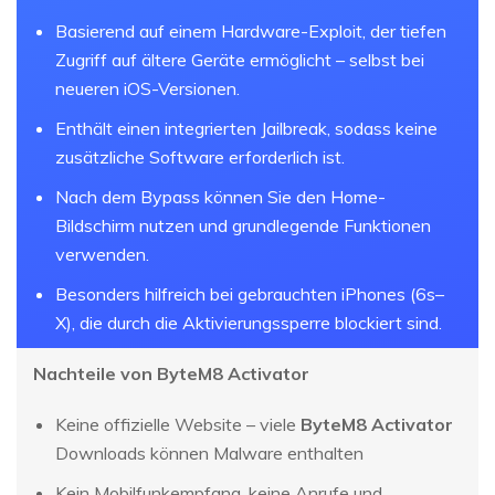
Basierend auf einem Hardware-Exploit, der tiefen
Zugriff auf ältere Geräte ermöglicht – selbst bei
neueren iOS-Versionen.
Enthält einen integrierten Jailbreak, sodass keine
zusätzliche Software erforderlich ist.
Nach dem Bypass können Sie den Home-
Bildschirm nutzen und grundlegende Funktionen
verwenden.
Besonders hilfreich bei gebrauchten iPhones (6s–
X), die durch die Aktivierungssperre blockiert sind.
Nachteile von ByteM8 Activator
Keine offizielle Website – viele
ByteM8 Activator
Downloads können Malware enthalten
Kein Mobilfunkempfang, keine Anrufe und