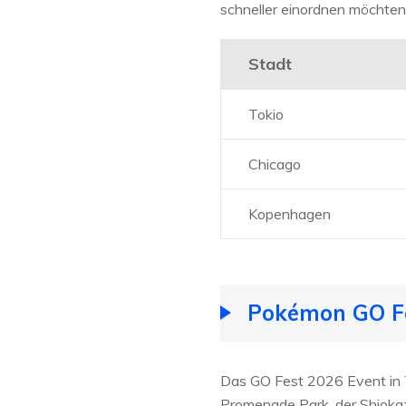
schneller einordnen möchten
Stadt
Tokio
Chicago
Kopenhagen
Pokémon GO Fe
Das GO Fest 2026 Event in T
Promenade Park, der Shiokaz