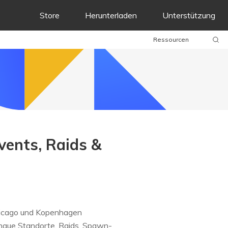
Store
Herunterladen
Unterstützung
Ressourcen
ents, Raids &
Chicago und Kopenhagen
naue Standorte, Raids, Spawn-