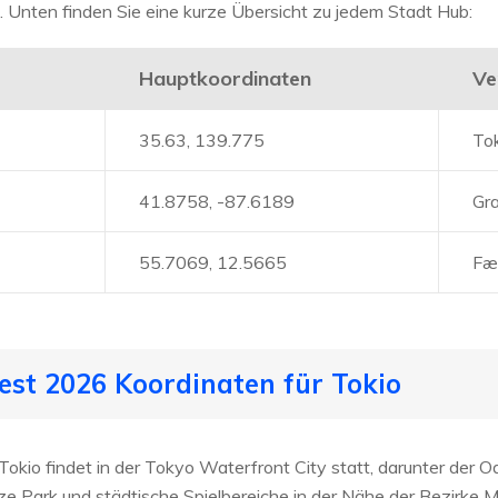
. Unten finden Sie eine kurze Übersicht zu jedem Stadt Hub:
Hauptkoordinaten
Ve
35.63, 139.775
To
41.8758, -87.6189
Gr
55.7069, 12.5665
Fæ
st 2026 Koordinaten für Tokio
okio findet in der Tokyo Waterfront City statt, darunter der O
e Park und städtische Spielbereiche in der Nähe der Bezirke 