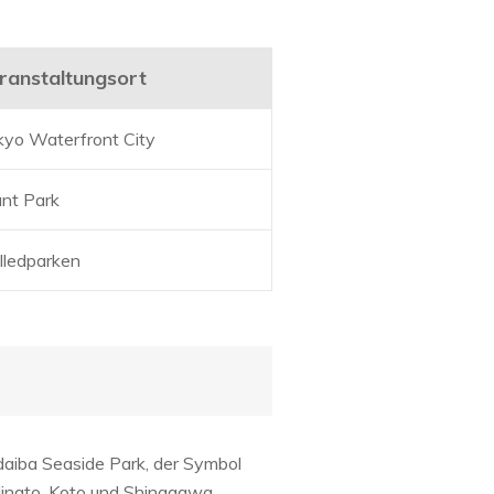
ranstaltungsort
kyo Waterfront City
ant Park
lledparken
daiba Seaside Park, der Symbol
Minato, Koto und Shinagawa.