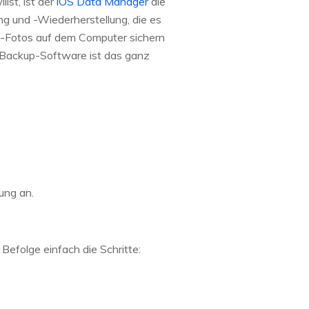
lst, ist der
iOS Data Manager
die
ng und -Wiederherstellung, die es
ne-Fotos auf dem Computer sichern
-Backup-Software ist das ganz
ung an.
Befolge einfach die Schritte: