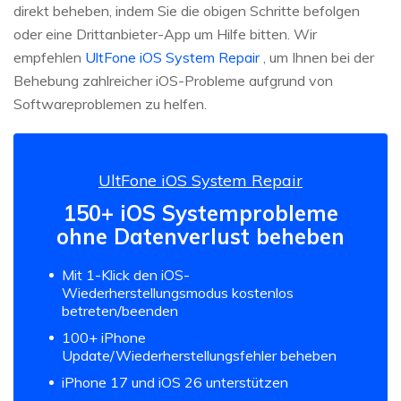
direkt beheben, indem Sie die obigen Schritte befolgen
oder eine Drittanbieter-App um Hilfe bitten. Wir
empfehlen
UltFone iOS System Repair
, um Ihnen bei der
Behebung zahlreicher iOS-Probleme aufgrund von
Softwareproblemen zu helfen.
UltFone iOS System Repair
150+ iOS Systemprobleme
ohne Datenverlust beheben
Mit 1-Klick den iOS-
Wiederherstellungsmodus kostenlos
betreten/beenden
100+ iPhone
Update/Wiederherstellungsfehler beheben
iPhone 17 und iOS 26 unterstützen